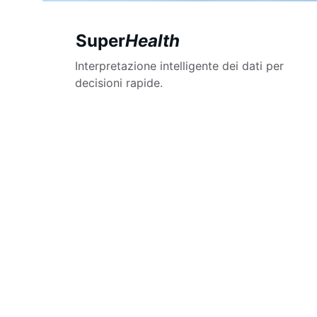
Super
Health
Interpretazione intelligente dei dati per 
decisioni rapide.
L'essenza di superality