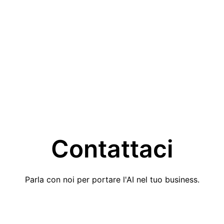
Business Futuro
ntelligenza 
Superality porta il potere de
trasformare idee in soluzioni 
Contattaci
Parla con noi per portare l'AI nel tuo business.