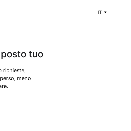
IT
l posto tuo
 richieste, 
 perso, meno 
are.